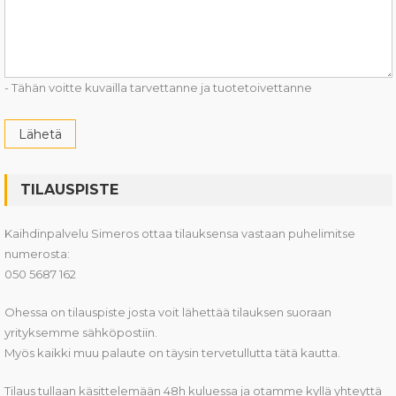
- Tähän voitte kuvailla tarvettanne ja tuotetoivettanne
TILAUSPISTE
Kaihdinpalvelu Simeros ottaa tilauksensa vastaan puhelimitse
numerosta:
050 5687 162
Ohessa on tilauspiste josta voit lähettää tilauksen suoraan
yrityksemme sähköpostiin.
Myös kaikki muu palaute on täysin tervetullutta tätä kautta.
Tilaus tullaan käsittelemään 48h kuluessa ja otamme kyllä yhteyttä