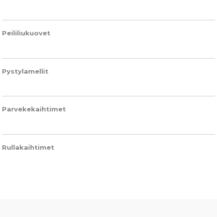
Peililiukuovet
Pystylamellit
Parvekekaihtimet
Rullakaihtimet