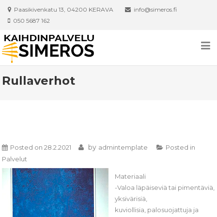
Skip to content
Paasikivenkatu 13, 04200 KERAVA
info@simeros.fi
050 5687 162
Rullaverhot
by
Posted on
28.2.2021
admintemplate
Posted in
Palvelut
Materiaali
-Valoa läpäiseviä tai pimentäviä,
yksivärisiä,
kuviollisia, palosuojattuja ja