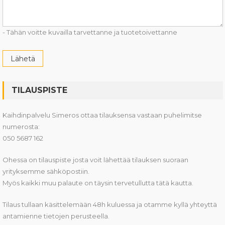
- Tähän voitte kuvailla tarvettanne ja tuotetoivettanne
TILAUSPISTE
Kaihdinpalvelu Simeros ottaa tilauksensa vastaan puhelimitse
numerosta:
050 5687 162
Ohessa on tilauspiste josta voit lähettää tilauksen suoraan
yrityksemme sähköpostiin.
Myös kaikki muu palaute on täysin tervetullutta tätä kautta.
Tilaus tullaan käsittelemään 48h kuluessa ja otamme kyllä yhteyttä
antamienne tietojen perusteella.