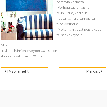
pestäviä kankaita.
-Verhoja saa erilaisilla
reunuksilla, kanteilla,
hapsuilla, naru, tamppi tai
tupsuvetimillä.
-Mekanismit ovat jousi-, ketju-
tai sähkökäytöllä
Mitat
-Rullakaihtimien leveydet 30-400 cm
-korkeus vähintään 170 cm
Artikkelien selaus
Pystylamellit
Markiisit